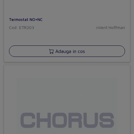
Termostat NO+NC
Cod: ETR203
nVent Hoffman
Adauga in cos