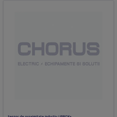
Senzor de proximitate inductiv UPROX+