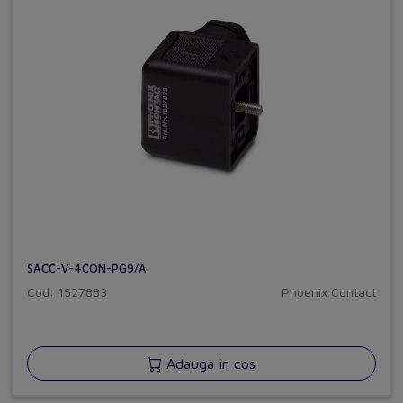
SACC-V-4CON-PG9/A
Cod: 1527883
Phoenix Contact
Adauga in cos