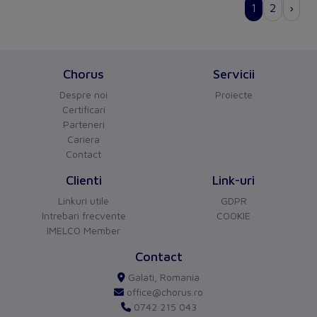
Chorus
Servicii
Despre noi
Proiecte
Certificari
Parteneri
Cariera
CHORUS
versiune BETA
Contact
Buna ziua!
Asistentul Virtual Chorus
Clienti
Link-uri
Cu ce va pot ajuta?
Linkuri utile
GDPR
Intrebari frecvente
COOKIE
IMELCO Member
Contact
Galati, Romania
office@chorus.ro
0742 215 043