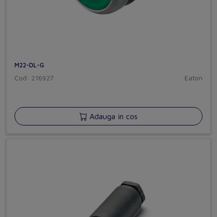
M22-DL-G
Cod: 216927
Eaton
Adauga in cos