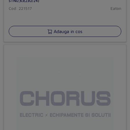
STN0,63(230/24)
Cod: 221517
Eaton
Adauga in cos