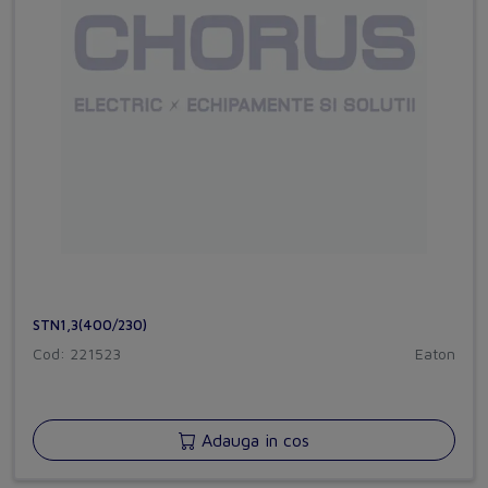
STN1,3(400/230)
Cod: 221523
Eaton
Adauga in cos