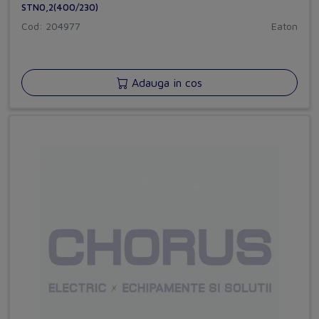
STN0,2(400/230)
Cod: 204977
Eaton
Adauga in cos