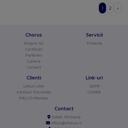
Chorus
Servicii
Despre noi
Proiecte
Certificari
Parteneri
Cariera
CHORUS
versiune BETA
Contact
Buna ziua!
Asistentul Virtual Chorus
Clienti
Link-uri
Cu ce va pot ajuta?
Linkuri utile
GDPR
Intrebari frecvente
COOKIE
IMELCO Member
Contact
Galati, Romania
office@chorus.ro