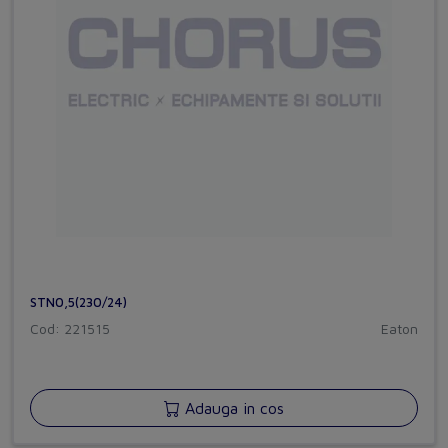
STN0,5(230/24)
Cod: 221515
Eaton
Adauga in cos