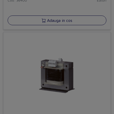
Cod: 36400
Eaton
Adauga in cos