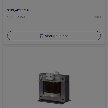
STI0,4(230/24)
Cod: 36393
Eaton
Adauga in cos