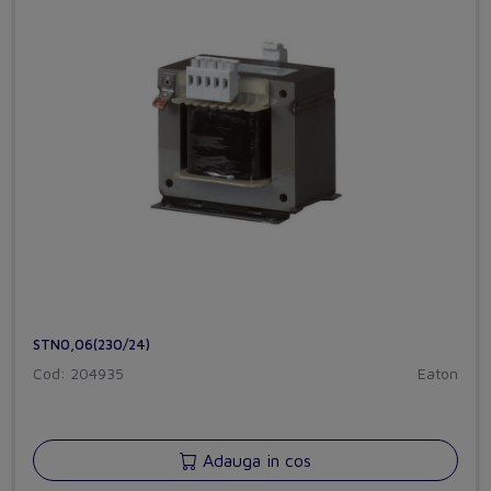
STN0,06(230/24)
Cod: 204935
Eaton
Adauga in cos