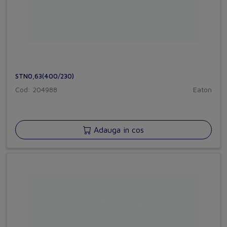
STN0,63(400/230)
Cod: 204988
Eaton
Adauga in cos