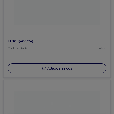
STN0,1(400/24)
Cod: 204943
Eaton
Adauga in cos