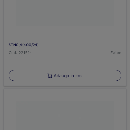
STN0,4(400/24)
Cod: 221514
Eaton
Adauga in cos