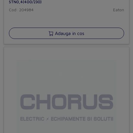
STN0,4(400/230)
Cod: 204984
Eaton
Adauga in cos