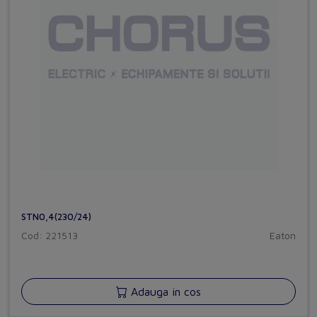
STN0,4(230/24)
Cod: 221513
Eaton
Adauga in cos