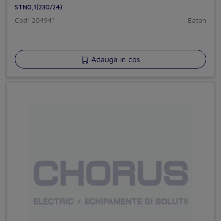
STN0,1(230/24)
Cod: 204941
Eaton
Adauga in cos