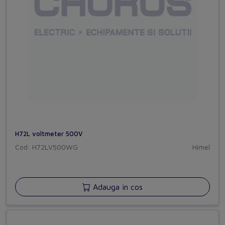
H72L voltmeter 500V
Cod: H72LV500WG
Himel
Adauga in cos