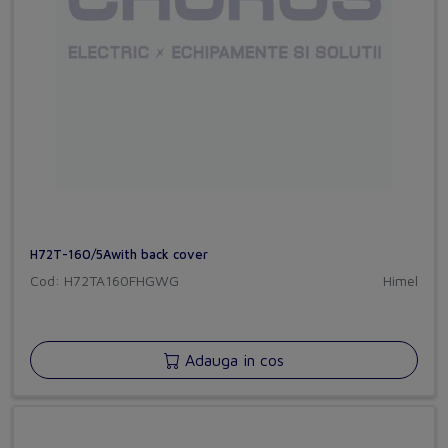
H72T-160/5Awith back cover
Cod: H72TA160FHGWG
Himel
Adauga in cos