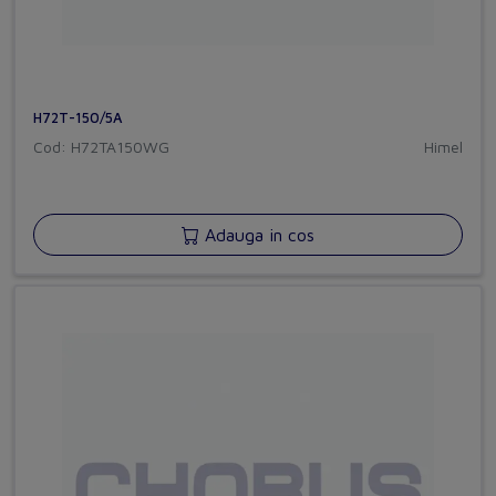
H72T-150/5A
Cod: H72TA150WG
Himel
Adauga in cos