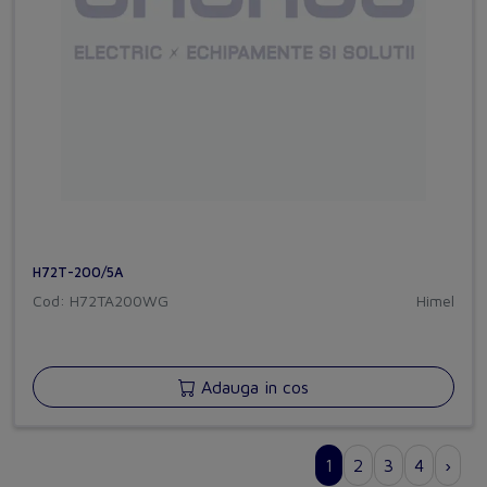
H72T-200/5A
Cod: H72TA200WG
Himel
Adauga in cos