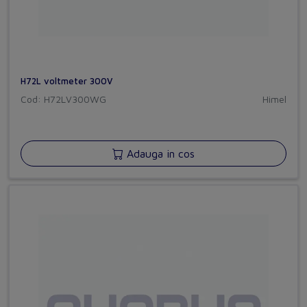
H72L voltmeter 300V
Cod: H72LV300WG
Himel
Adauga in cos