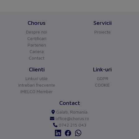
Chorus
Servicii
Despre noi
Proiecte
Certificari
Parteneri
Cariera
CHORUS
versiune BETA
Contact
Buna ziua!
Asistentul Virtual Chorus
Clienti
Link-uri
Cu ce va pot ajuta?
Linkuri utile
GDPR
Intrebari frecvente
COOKIE
IMELCO Member
Contact
Galati, Romania
office@chorus.ro
0742 215 043
send