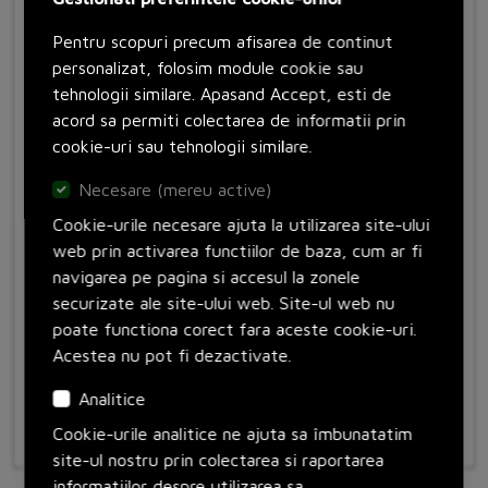
Pentru scopuri precum afisarea de continut
personalizat, folosim module cookie sau
tehnologii similare. Apasand Accept, esti de
acord sa permiti colectarea de informatii prin
cookie-uri sau tehnologii similare.
Necesare (mereu active)
Cookie-urile necesare ajuta la utilizarea site-ului
web prin activarea functiilor de baza, cum ar fi
navigarea pe pagina si accesul la zonele
securizate ale site-ului web. Site-ul web nu
UR10e Robot PolyScope 5 Std TP with Xm cable
poate functiona corect fara aceste cookie-uri.
Cod: 110312
Universal Robots
Acestea nu pot fi dezactivate.
Analitice
Contacteaza-ne
Cookie-urile analitice ne ajuta sa îmbunatatim
site-ul nostru prin colectarea si raportarea
informatiilor despre utilizarea sa.