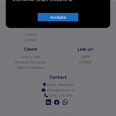
Chorus
Servicii
Accepta
Despre noi
Proiecte
Certificari
Parteneri
Cariera
CHORUS
versiune BETA
Contact
Buna ziua!
Asistentul Virtual Chorus
Clienti
Link-uri
Cu ce va pot ajuta?
Linkuri utile
GDPR
Intrebari frecvente
COOKIE
IMELCO Member
Contact
Galati, Romania
office@chorus.ro
0742 215 043
send