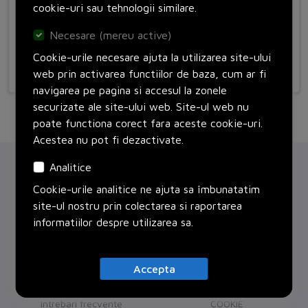
cookie-uri sau tehnologii similare.
Necesare (mereu active)
Ti-ai uitat parola?
Recupereaza parola!
Cookie-urile necesare ajuta la utilizarea site-ului
Nu ai cont?
Inregistreaza-te!
web prin activarea functiilor de baza, cum ar fi
navigarea pe pagina si accesul la zonele
securizate ale site-ului web. Site-ul web nu
poate functiona corect fara aceste cookie-uri.
Acestea nu pot fi dezactivate.
Chorus
Servicii
Analitice
Despre noi
Proiecte
Cookie-urile analitice ne ajuta sa îmbunatatim
Certificari
site-ul nostru prin colectarea si raportarea
Parteneri
informatiilor despre utilizarea sa.
Cariera
CHORUS
versiune BETA
Contact
Buna ziua!
Asistentul Virtual Chorus
Clienti
Link-uri
Accepta
Cu ce va pot ajuta?
Linkuri utile
GDPR
Intrebari frecvente
COOKIE