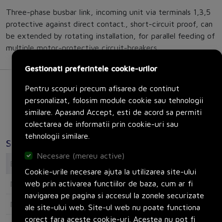
Three-phase busbar link, incoming unit via terminals 1,3,5
protective against direct contact., short-circuit proof, can
be extended by rotating installation, for parallel feeding of
multiple motor-protective circuit-breakers
Gestionati preferintele cookie-urilor
Pentru scopuri precum afisarea de continut
personalizat, folosim module cookie sau tehnologii
similare. Apasand Accept, esti de acord sa permiti
colectarea de informatii prin cookie-uri sau
tehnologii similare.
Specificatii
Necesare (mereu active)
Electrical
Cookie-urile necesare ajuta la utilizarea site-ului
web prin activarea functiilor de baza, cum ar fi
Number of phases
3
navigarea pe pagina si accesul la zonele securizate
Number of poles
3
ale site-ului web. Site-ul web nu poate functiona
corect fara aceste cookie-uri. Acestea nu pot fi