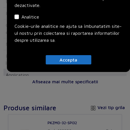
Rated permanent current Iu
63
dezactivate.
Rated surge voltage
6
Analitice
Conditioned rated short-circuit
0
Cookie-urile analitice ne ajuta sa îmbunatatim site-
current Iq
ul nostru prin colectarea si raportarea informatiilor
despre utilizarea sa.
Max. rated operation voltage Ue
690
Rated short-time withstand current
0
Accepta
lcw
Application
Afiseaza mai multe specificatii
Suitable for number of devices
5
Suitable for devices with N-
No
conductor
Produse similare
Vezi tip grila
Suitable for devices with auxiliary
No
PKZM0-32-SPI32
switch