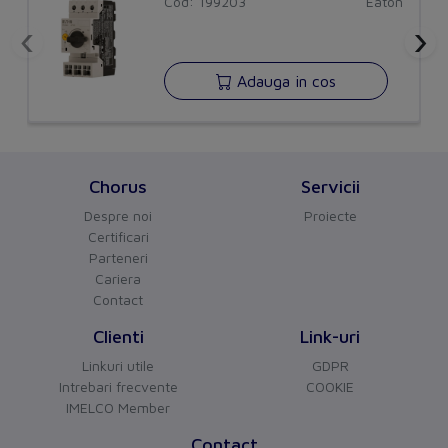
Cod: 199203
Eaton
Measurements
‹
›
Module width
45
Adauga in cos
Cross section
0
Length
225
Chorus
Servicii
Width in number of modular spacings
12.5
Despre noi
Proiecte
Options
Certificari
Parteneri
Can be cut to size
No
Cariera
Contact
Insulated
Yes
Clienti
Link-uri
Connection
Linkuri utile
GDPR
Intrebari frecvente
COOKIE
Type of electric connection
Fork
IMELCO Member
CHORUS
versiune BETA
Colour
Contact