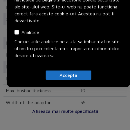
ale site-ului web. Site-ul web nu poate functiona
Mounting rail armament
2 mounting rails
corect fara aceste cookie-uri. Acestea nu pot fi
Connection
dezactivate.
Type of electric connection
Round conductor
Analitice
Cookie-urile analitice ne ajuta sa îmbunatatim site-
Electrical
ul nostru prin colectarea si raportarea informatiilor
Rated current In
63
despre utilizarea sa.
Measurements
Accepta
Min. busbar thickness
5
Max. busbar thickness
10
Width of the adaptor
55
Afiseaza mai multe specificatii
Rail width
35
Busbar distance
60