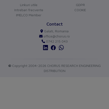
Linkuri utile
GDPR
Weight
1,584
Intrebari frecvente
COOKIE
IMELCO Member
Length
0,29
CHORUS
versiune BETA
Contact
Width
0,19
Buna ziua!
Asistentul Virtual Chorus
Galati, Romania
Cu ce va pot ajuta?
office@chorus.ro
Qmax
4
0742 215 043
Qmin
4
Um
CT
©
Copyright 2004-2026 CHORUS RESEARCH ENGINEERING
Gtin
4015081842599
DISTRIBUTION
Dimensions of product
send
Volume
0,0009009
Weight
0,393
Length
0,26