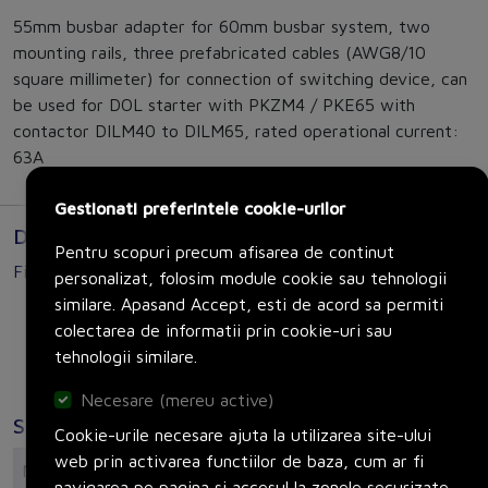
55mm busbar adapter for 60mm busbar system, two
mounting rails, three prefabricated cables (AWG8/10
square millimeter) for connection of switching device, can
be used for DOL starter with PKZM4 / PKE65 with
contactor DILM40 to DILM65, rated operational current:
63A
Gestionati preferintele cookie-urilor
Documente
Pentru scopuri precum afisarea de continut
Fisa tehnica
personalizat, folosim module cookie sau tehnologii
similare. Apasand Accept, esti de acord sa permiti
BBA4L-63
colectarea de informatii prin cookie-uri sau
tehnologii similare.
Necesare (mereu active)
Specificatii
Cookie-urile necesare ajuta la utilizarea site-ului
web prin activarea functiilor de baza, cum ar fi
Model/type
navigarea pe pagina si accesul la zonele securizate