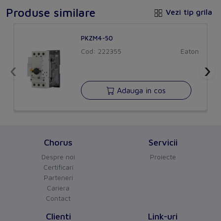
Produse similare
Vezi tip grila
Package 1
Volume
0,0009009
PKZM4-50
Cod: 222355
Eaton
Weight
0,396
‹
›
Length
0,262
Adauga in cos
Width
0,057
Qmax
1
Qmin
1
Chorus
Servicii
Um
CS
Despre noi
Proiecte
Certificari
Gtin
4015081013791
Parteneri
Cariera
Package 2
Contact
Clienti
Link-uri
Volume
0,006612