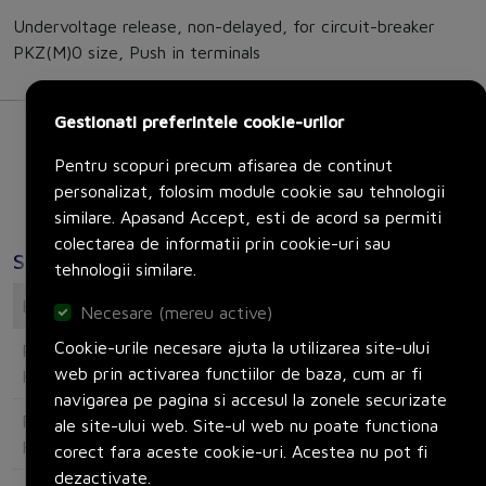
Undervoltage release, non-delayed, for circuit-breaker
PKZ(M)0 size, Push in terminals
Gestionati preferintele cookie-urilor
Pentru scopuri precum afisarea de continut
personalizat, folosim module cookie sau tehnologii
similare. Apasand Accept, esti de acord sa permiti
colectarea de informatii prin cookie-uri sau
Specificatii
tehnologii similare.
Electrical
Necesare (mereu active)
Cookie-urile necesare ajuta la utilizarea site-ului
Rated control supply voltage AC 50
0
web prin activarea functiilor de baza, cum ar fi
Hz
navigarea pe pagina si accesul la zonele securizate
Rated control supply voltage AC 60
120
ale site-ului web. Site-ul web nu poate functiona
Hz
corect fara aceste cookie-uri. Acestea nu pot fi
dezactivate.