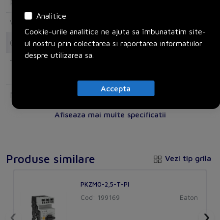
Rated control supply voltage DC
0
Analitice
Voltage type for actuating
AC
Cookie-urile analitice ne ajuta sa îmbunatatim site-
Connection
ul nostru prin colectarea si raportarea informatiilor
despre utilizarea sa.
Type of electric connection
Spring clamp
connection
Accepta
Number of contacts as normally
0
open contact
Afiseaza mai multe specificatii
Number of contacts as normally
0
closed contact
Produse similare
Vezi tip grila
Number of contacts as change-over
0
contact
PKZM0-2,5-T-PI
Options
Cod: 199169
Eaton
‹
›
Delayed
No