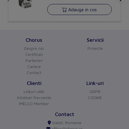
Application
Adauga in cos
Suitable for power circuit breaker
No
Suitable for off-load switch
No
Chorus
Servicii
Suitable for motor safety switch
Yes
Despre noi
Proiecte
Suitable for overload relay
No
Certificari
Parteneri
Package 1
Cariera
Contact
Volume
0,00014851
Clienti
Link-uri
Weight
0,149
Linkuri utile
GDPR
Intrebari frecvente
COOKIE
Length
0,07
IMELCO Member
CHORUS
versiune BETA
Width
0,026
Contact
Buna ziua!
Asistentul Virtual Chorus
Cu ce va pot ajuta?
Galati, Romania
Qmax
1
office@chorus.ro