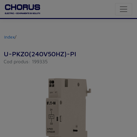
Index
/
U-PKZ0(240V50HZ)-PI
Cod produs: 199335