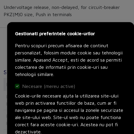
Undervoltage release, non-delayed, for circuit-breaker
PKZ(M)0 size, Push in terminals
Gestionati preferintele cookie-urilor
Pentru scopuri precum afisarea de continut
personalizat, folosim module cookie sau tehnologii
similare. Apasand Accept, esti de acord sa permiti
colectarea de informatii prin cookie-uri sau
Specificatii
tehnologii similare.
Electrical
Necesare (mereu active)
Cookie-urile necesare ajuta la utilizarea site-ului
Rated control supply voltage AC 50
240
web prin activarea functiilor de baza, cum ar fi
Hz
navigarea pe pagina si accesul la zonele securizate
Rated control supply voltage AC 60
0
ale site-ului web. Site-ul web nu poate functiona
Hz
corect fara aceste cookie-uri. Acestea nu pot fi
dezactivate.