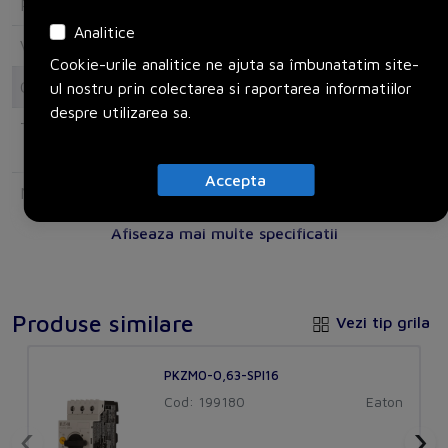
Rated control supply voltage DC
0
Analitice
Voltage type for actuating
AC
Cookie-urile analitice ne ajuta sa îmbunatatim site-
Connection
ul nostru prin colectarea si raportarea informatiilor
despre utilizarea sa.
Type of electric connection
Spring clamp
connection
Accepta
Number of contacts as normally
0
open contact
Afiseaza mai multe specificatii
Number of contacts as normally
0
closed contact
Produse similare
Vezi tip grila
Number of contacts as change-over
0
contact
PKZM0-0,63-SPI16
Options
Cod: 199180
Eaton
‹
›
Delayed
No