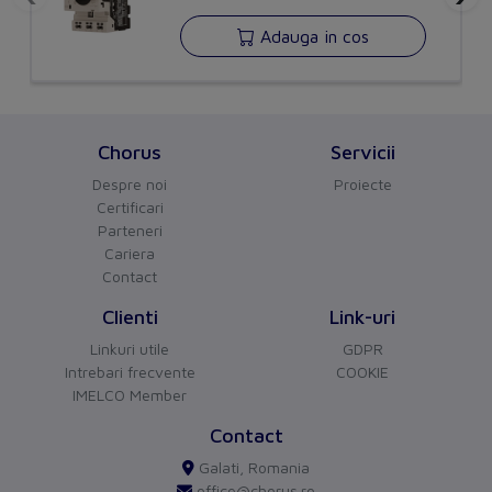
Application
Adauga in cos
Suitable for power circuit breaker
No
Suitable for off-load switch
No
Chorus
Servicii
Suitable for motor safety switch
Yes
Despre noi
Proiecte
Suitable for overload relay
No
Certificari
Parteneri
Package 1
Cariera
Contact
Volume
0,00014851
Clienti
Link-uri
Weight
0,146
Linkuri utile
GDPR
Intrebari frecvente
COOKIE
Length
0,07
IMELCO Member
CHORUS
versiune BETA
Width
0,026
Contact
Buna ziua!
Asistentul Virtual Chorus
Cu ce va pot ajuta?
Galati, Romania
Qmax
1
office@chorus.ro