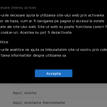
esare (mereu active)
Electrical
urile necesare ajuta la utilizarea site-ului web prin activarea
lor de baza, cum ar fi navigarea pe pagina si accesul la zonele
Supply voltage AC 50 Hz
zate ale site-ului web. Site-ul web nu poate functiona corect f
 cookie-uri. Acestea nu pot fi dezactivate.
Supply voltage AC 60 Hz
litice
Supply voltage DC
urile analitice ne ajuta sa îmbunatatim site-ul nostru prin col
Voltage type (supply voltage)
rtarea informatiilor despre utilizarea sa.
Power consumption
Connection
Accepta
Input, current
Input, resistor
Input, resistance thermometer