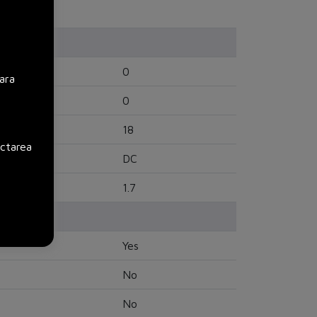
0
ara
0
18
ectarea
DC
1.7
Yes
No
No