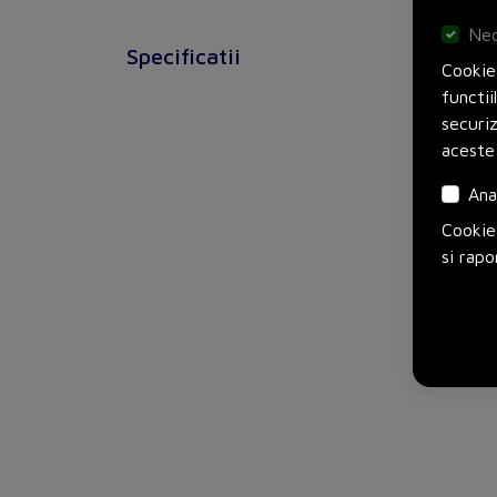
Nec
Specificatii
Cookie-
functii
securi
aceste
Ana
Cookie-
si rapo