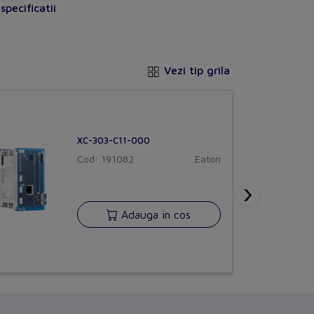
pecificatii
No
Yes
Vezi tip grila
Yes
No
2
XC-303-C11-000
Cod: 191082
2
Eaton
›
Plug-in connection
CHORUS
versiune BETA
Adauga in cos
e
Yes
Buna ziua!
Asistentul Virtual Chorus
Cu ce va pot ajuta?
No