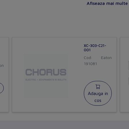
Afiseaza mai multe s
Input, thermocouple
Input signal, configurable
Output, current
Output signal configurable
XC-303-C21-
001
Number of analogue inputs
Cod:
Eaton
191081
on
Number of analogue outputs
Type of electric connection
Fieldbus connection over separate bus coupler possibl
Adauga in
cos
Setting/control
Input, voltage
Other