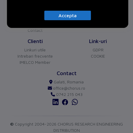
Despre noi
Proiecte
Certificari
Accepta
Parteneri
Cariera
Contact
CHORUS
versiune BETA
Clienti
Link-uri
Buna ziua!
Asistentul Virtual Chorus
Linkuri utile
GDPR
Cu ce va pot ajuta?
Intrebari frecvente
COOKIE
IMELCO Member
Contact
Galati, Romania
office@chorus.ro
0742 215 043
send
©
Copyright 2004-2026 CHORUS RESEARCH ENGINEERING
DISTRIBUTION