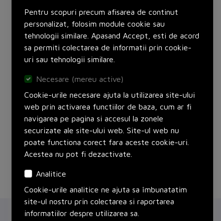
Pentru scopuri precum afisarea de continut
personalizat, folosim module cookie sau
Autentificati-va
pentru a vedea pretul.
tehnologii similare. Apasand Accept, esti de acord
Producator:
Franklin
sa permiti colectarea de informatii prin cookie-
Set:
1 bucati
uri sau tehnologii similare.
Adauga in cos
Necesare (mereu active)
Cookie-urile necesare ajuta la utilizarea site-ului
web prin activarea functiilor de baza, cum ar fi
navigarea pe pagina si accesul la zonele
securizate ale site-ului web. Site-ul web nu
poate functiona corect fara aceste cookie-uri.
Acestea nu pot fi dezactivate.
Analitice
Cookie-urile analitice ne ajuta sa îmbunatatim
site-ul nostru prin colectarea si raportarea
informatiilor despre utilizarea sa.
Chorus
Servicii