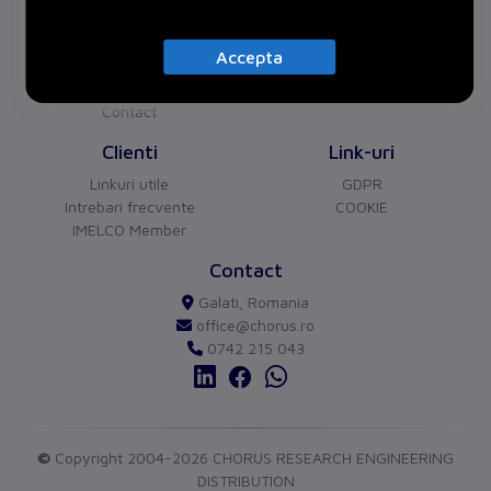
Despre noi
Proiecte
Certificari
Accepta
Parteneri
Cariera
Contact
CHORUS
versiune BETA
Clienti
Link-uri
Buna ziua!
Asistentul Virtual Chorus
Linkuri utile
GDPR
Cu ce va pot ajuta?
Intrebari frecvente
COOKIE
IMELCO Member
Contact
Galati, Romania
office@chorus.ro
0742 215 043
send
©
Copyright 2004-2026 CHORUS RESEARCH ENGINEERING
DISTRIBUTION