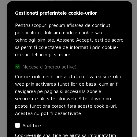
Gestionati preferintele cookie-urilor
Pentru scopuri precum afisarea de continut
personalizat, folosim module cookie sau
tehnologii similare. Apasand Accept, esti de acord
sa permiti colectarea de informatii prin cookie-
Autentificati-va
pentru a vedea pretul.
uri sau tehnologii similare.
Producator:
LEDVANCE
Necesare (mereu active)
Set:
1 bucati
Cookie-urile necesare ajuta la utilizarea site-ului
Adauga in cos
web prin activarea functiilor de baza, cum ar fi
navigarea pe pagina si accesul la zonele
securizate ale site-ului web. Site-ul web nu
poate functiona corect fara aceste cookie-uri.
Acestea nu pot fi dezactivate.
Analitice
Cookie-urile analitice ne ajuta sa îmbunatatim