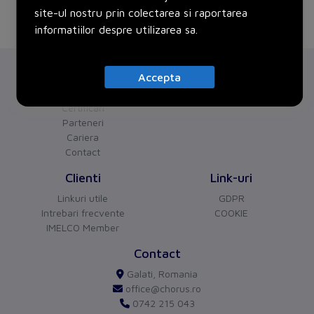
site-ul nostru prin colectarea si raportarea
informatiilor despre utilizarea sa.
Chorus
Servicii
Accepta
Despre noi
Proiecte
Certificari
Parteneri
Cariera
Contact
CHORUS
versiune BETA
Clienti
Link-uri
Buna ziua!
Asistentul Virtual Chorus
Linkuri utile
GDPR
Cu ce va pot ajuta?
Intrebari frecvente
COOKIE
IMELCO Member
Contact
Galati, Romania
office@chorus.ro
0742 215 043