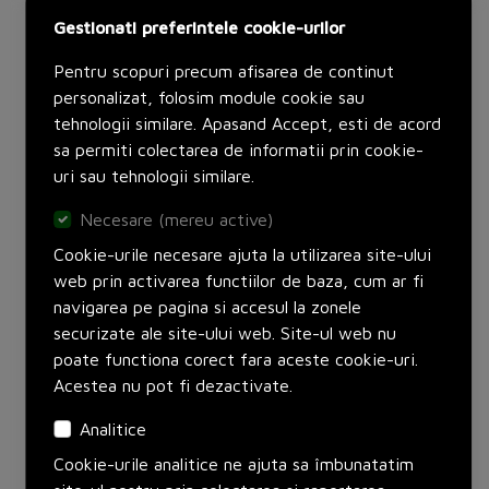
Gestionati preferintele cookie-urilor
Pentru scopuri precum afisarea de continut
personalizat, folosim module cookie sau
tehnologii similare. Apasand Accept, esti de acord
Autentificati-va
pentru a vedea pretul.
sa permiti colectarea de informatii prin cookie-
uri sau tehnologii similare.
Producator:
Legrand
Set:
2 metri
Necesare (mereu active)
Adauga in cos
Cookie-urile necesare ajuta la utilizarea site-ului
web prin activarea functiilor de baza, cum ar fi
navigarea pe pagina si accesul la zonele
securizate ale site-ului web. Site-ul web nu
poate functiona corect fara aceste cookie-uri.
Acestea nu pot fi dezactivate.
Analitice
Cookie-urile analitice ne ajuta sa îmbunatatim