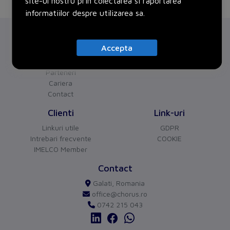
site-ul nostru prin colectarea si raportarea
informatiilor despre utilizarea sa.
Chorus
Servicii
Accepta
Despre noi
Proiecte
Certificari
Parteneri
Cariera
Contact
CHORUS
versiune BETA
Clienti
Link-uri
Buna ziua!
Asistentul Virtual Chorus
Linkuri utile
GDPR
Cu ce va pot ajuta?
Intrebari frecvente
COOKIE
IMELCO Member
Contact
Galati, Romania
office@chorus.ro
0742 215 043