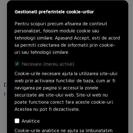
Gestionati preferintele cookie-urilor
Pentru scopuri precum afisarea de continut
personalizat, folosim module cookie sau
Autentificati-va
pentru a vedea pretul.
tehnologii similare. Apasand Accept, esti de acord
Producator:
Phoenix Contact
sa permiti colectarea de informatii prin cookie-
Set:
10 bucati
uri sau tehnologii similare.
Adauga in cos
Necesare (mereu active)
Cookie-urile necesare ajuta la utilizarea site-ului
web prin activarea functiilor de baza, cum ar fi
Documente
navigarea pe pagina si accesul la zonele
Fisa tehnica
securizate ale site-ului web. Site-ul web nu
poate functiona corect fara aceste cookie-uri.
REL-IR4/LDP- 48DC/4X21
Acestea nu pot fi dezactivate.
Analitice
Cookie-urile analitice ne ajuta sa îmbunatatim