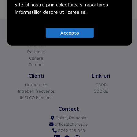
site-ul nostru prin colectarea si raportarea
informatiilor despre utilizarea sa.
Chorus
Servicii
Accepta
Despre noi
Proiecte
Certificari
Parteneri
Cariera
Contact
CHORUS
versiune BETA
Clienti
Link-uri
Buna ziua!
Asistentul Virtual Chorus
Linkuri utile
GDPR
Cu ce va pot ajuta?
Intrebari frecvente
COOKIE
IMELCO Member
Contact
Galati, Romania
office@chorus.ro
0742 215 043