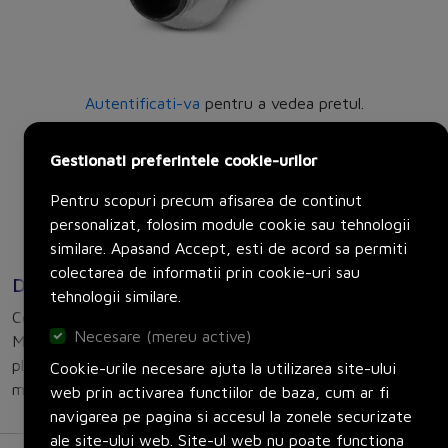
Autentificati-va
pentru a vedea pretul.
Producator:
Phoenix Contact
Gestionati preferintele cookie-urilor
Set:
1 bucati
Pentru scopuri precum afisarea de continut
Adauga in cos
personalizat, folosim module cookie sau tehnologii
similare. Apasand Accept, esti de acord sa permiti
colectarea de informatii prin cookie-uri sau
Descriere
tehnologii similare.
Connector, Universal, 5-position, shielded, Plug straight
Necesare (mereu active)
M12, A, Screw connection, knurl material: Brass, nickel-
plated, cable gland Pg9, external cable diameter 6 mm ... 8
Cookie-urile necesare ajuta la utilizarea site-ului
mm
web prin activarea functiilor de baza, cum ar fi
navigarea pe pagina si accesul la zonele securizate
ale site-ului web. Site-ul web nu poate functiona