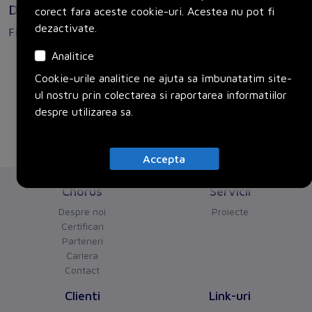
Documente
corect fara aceste cookie-uri. Acestea nu pot fi
dezactivate.
Fisa tehnica
Analitice
SACC-M12MS-5CON-PG 9-SH
Cookie-urile analitice ne ajuta sa îmbunatatim site-
ul nostru prin colectarea si raportarea informatiilor
despre utilizarea sa.
Accepta
Chorus
Servicii
Despre noi
Proiecte
Certificari
Parteneri
Cariera
Contact
Clienti
Link-uri