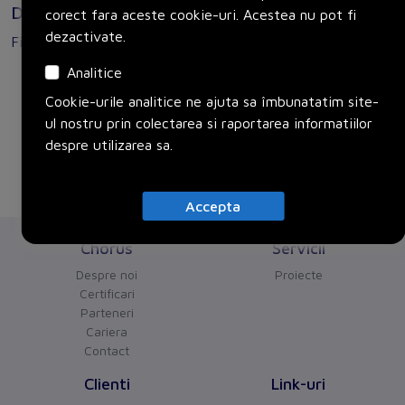
Documente
corect fara aceste cookie-uri. Acestea nu pot fi
dezactivate.
Fisa tehnica
Analitice
SACC-MINFR-4CON-PG 9
Cookie-urile analitice ne ajuta sa îmbunatatim site-
ul nostru prin colectarea si raportarea informatiilor
despre utilizarea sa.
Accepta
Chorus
Servicii
Despre noi
Proiecte
Certificari
Parteneri
Cariera
Contact
Clienti
Link-uri