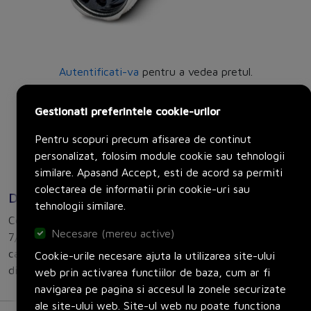
Autentificati-va
pentru a vedea pretul.
Producator:
Phoenix Contact
Gestionati preferintele cookie-urilor
Set:
1 bucati
Pentru scopuri precum afisarea de continut
Adauga in cos
personalizat, folosim module cookie sau tehnologii
similare. Apasand Accept, esti de acord sa permiti
colectarea de informatii prin cookie-uri sau
Descriere
tehnologii similare.
Connector, Universal, 4-position, Socket angled
Necesare (mereu active)
7/8"-16UNF, A, Screw connection, knurl material: Zinc die-
cast, nickel-plated, cable gland Pg9, external cable
Cookie-urile necesare ajuta la utilizarea site-ului
diameter 6 mm ... 8 mm
web prin activarea functiilor de baza, cum ar fi
navigarea pe pagina si accesul la zonele securizate
ale site-ului web. Site-ul web nu poate functiona