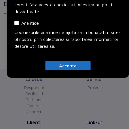
Documente
corect fara aceste cookie-uri. Acestea nu pot fi
dezactivate.
Fisa tehnica
Analitice
SACC-MINFS-4CON-PG13
Cookie-urile analitice ne ajuta sa îmbunatatim site-
ul nostru prin colectarea si raportarea informatiilor
despre utilizarea sa.
Accepta
Chorus
Servicii
Despre noi
Proiecte
Certificari
Parteneri
Cariera
Contact
Clienti
Link-uri