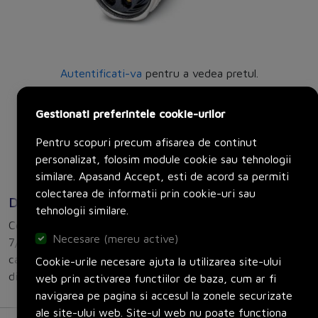
Autentificati-va
pentru a vedea pretul.
Producator:
Phoenix Contact
Gestionati preferintele cookie-urilor
Set:
1 bucati
Pentru scopuri precum afisarea de continut
Adauga in cos
personalizat, folosim module cookie sau tehnologii
similare. Apasand Accept, esti de acord sa permiti
colectarea de informatii prin cookie-uri sau
Descriere
tehnologii similare.
Connector, Universal, 4-position, Socket straight
Necesare (mereu active)
7/8"-16UNF, A, Screw connection, knurl material: Zinc die-
cast, nickel-plated, cable gland Pg13,5, external cable
Cookie-urile necesare ajuta la utilizarea site-ului
diameter 10 mm ... 12 mm
web prin activarea functiilor de baza, cum ar fi
navigarea pe pagina si accesul la zonele securizate
ale site-ului web. Site-ul web nu poate functiona