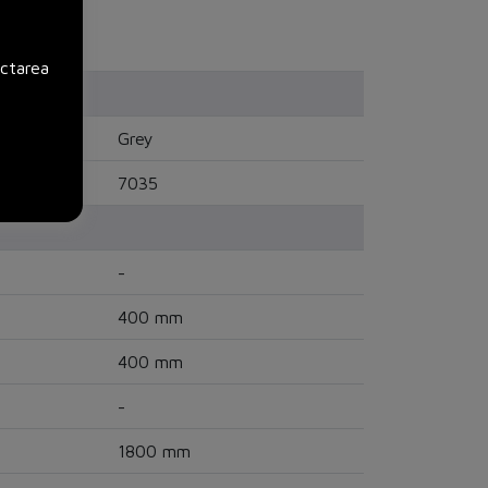
ectarea
Grey
7035
-
400 mm
400 mm
-
1800 mm
CHORUS
versiune BETA