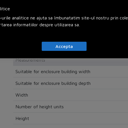
litice
urile analitice ne ajuta sa îmbunatatim site-ul nostru prin col
rtarea informatiilor despre utilizarea sa.
Colour
Colour
Accepta
RAL-number
Measurements
Suitable for enclosure building width
Suitable for enclosure building depth
Width
Number of height units
Height