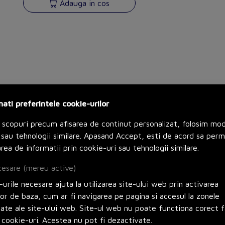
Adauga in cos
nati preferintele cookie-urilor
Spacial Sf Laterale Panou Cu Fixare Externa - 1800X4
 scopuri precum afisarea de continut personalizat, folosim mo
sau tehnologii similare. Apasand Accept, esti de acord sa perm
Fisa tehnica
rea de informatii prin cookie-uri sau tehnologii similare.
Product Data Sheet
esare (mereu active)
Declaratie de conformitate
urile necesare ajuta la utilizarea site-ului web prin activarea
Declaration of Conformity (Sustainability)
lor de baza, cum ar fi navigarea pe pagina si accesul la zonele
zate ale site-ului web. Site-ul web nu poate functiona corect f
Declaration of Conformity (Sustainability)
 cookie-uri. Acestea nu pot fi dezactivate.