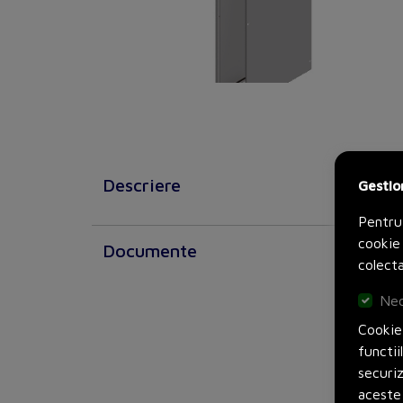
Descriere
Gestio
Pentru
cookie 
Documente
colecta
Nec
Cookie-
functii
securi
aceste