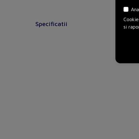
Ana
Cookie-
Specificatii
si rapo