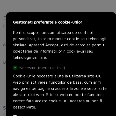
Documente
Gestionati preferintele cookie-urilor
Fisa tehnica
Pentru scopuri precum afisarea de continut
Product Data Sheet
personalizat, folosim module cookie sau tehnologii
Altele
similare. Apasand Accept, esti de acord sa permiti
colectarea de informatii prin cookie-uri sau
Catalog
tehnologii similare.
Declaratie de conformitate
Necesare (mereu active)
Declaration of Conformity (Sustainability)
Cookie-urile necesare ajuta la utilizarea site-ului
Declaration of Conformity (Sustainability)
web prin activarea functiilor de baza, cum ar fi
navigarea pe pagina si accesul la zonele securizate
ale site-ului web. Site-ul web nu poate functiona
corect fara aceste cookie-uri. Acestea nu pot fi
dezactivate.
Specificatii