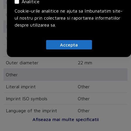
Analitice
Colour
Cookie-urile analitice ne ajuta sa îmbunatatim site-
Colour
Black
ul nostru prin colectarea si raportarea informatiilor
despre utilizarea sa.
Measurements
Width
30 mm
Accepta
Height
40 mm
Outer diameter
22 mm
Other
Literal imprint
Other
Imprint ISO symbols
Other
Language of the imprint
Other
Afiseaza mai multe specificatii
Model/type