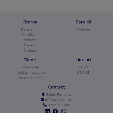
Shape
Rectangular
Package 1
Chorus
Servicii
Volume
1,2 cm3
Despre noi
Proiecte
Weight
0,9 g
Certificari
Parteneri
Length
4 cm
Cariera
Contact
Width
3 cm
Clienti
Link-uri
Qmax
1
Linkuri utile
GDPR
Intrebari frecvente
COOKIE
Qmin
1
IMELCO Member
CHORUS
versiune BETA
Um
C62
Contact
Buna ziua!
Asistentul Virtual Chorus
Cu ce va pot ajuta?
Galati, Romania
Gtin
3389110645415
office@chorus.ro
0742 215 043
Package 2