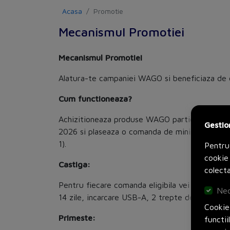
Acasa
Promotie
Mecanismul Promotiei
Mecanismul Promotiei
Alatura-te campaniei WAGO si beneficiaza de o 
Cum functioneaza?
Achizitioneaza produse WAGO participante in c
Gestio
2026 si plaseaza o comanda de minimum 2.000 
1).
Pentru
cookie 
Castiga:
colecta
Pentru fiecare comanda eligibila vei primi o Pe
Nec
14 zile, incarcare USB-A, 2 trepte de intensit
Cookie-
Primeste:
functii