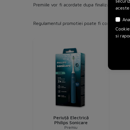
securi
Premiile vor fi acordate dupa finalizarea campa
aceste
Ana
Regulamentul promotiei poate fi consultat
aici
Cookie-
si rapo
Periuță Electrică
Philips Sonicare
Premiu