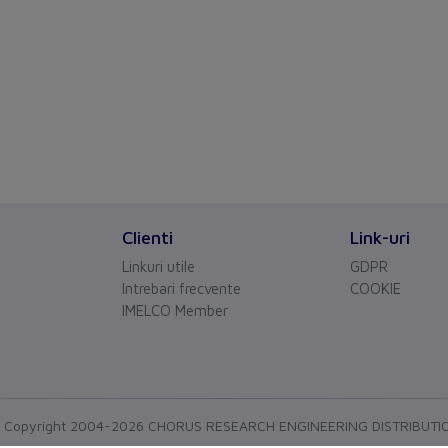
Clienti
Link-uri
Linkuri utile
GDPR
Intrebari frecvente
COOKIE
IMELCO Member
Copyright 2004-2026 CHORUS RESEARCH ENGINEERING DISTRIBUTI