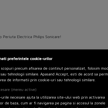
Periuta Electrica Philips Sonicare!
ampanie de la Chorus in perioada 01 iunie – 31 iulie
nati preferintele cookie-urilor
RON (fara TVA), care contine produse eligibile (Anexa
 scopuri precum afisarea de continut personalizat, folosim mo
sau tehnologii similare. Apasand Accept, esti de acord sa perm
rea de informatii prin cookie-uri sau tehnologii similare.
riuta Electrica Philips Sonicare, cu autonomie de pana la
esare (mereu active)
ate si functie SmartTimer de 2 minute.
urile necesare ajuta la utilizarea site-ului web prin activarea
lor de baza, cum ar fi navigarea pe pagina si accesul la zonele