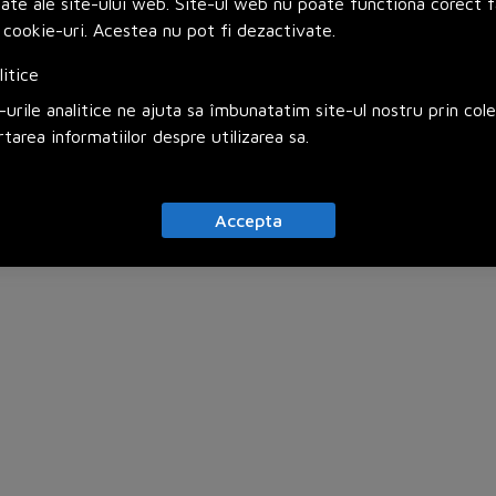
zate ale site-ului web. Site-ul web nu poate functiona corect f
niei.
 cookie-uri. Acestea nu pot fi dezactivate.
litice
urile analitice ne ajuta sa îmbunatatim site-ul nostru prin col
rtarea informatiilor despre utilizarea sa.
Accepta