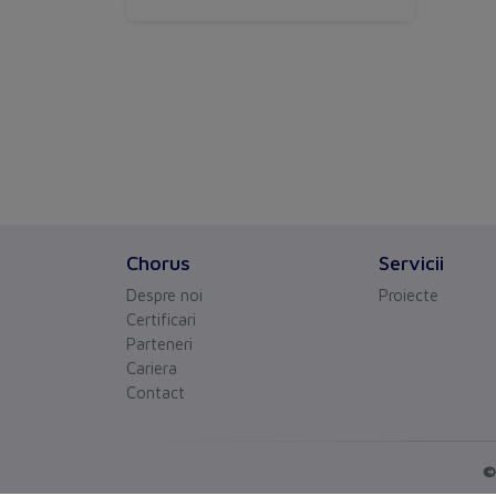
Chorus
Servicii
Despre noi
Proiecte
Certificari
Parteneri
Cariera
Contact
©